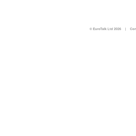
© EuroTalk Ltd 2026
|
Con