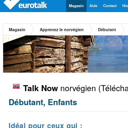
Magasin
Aide
Contact
His
Magasin
Apprenez le norvégien
Débutant
norvégien
(Télécha
Talk Now
Débutant, Enfants
Idéal pour ceux qui :