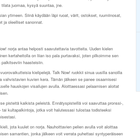
ä, tilata juomaa, kysyä suuntaa, jne.
ian ytimeen. Siinä käydään läpi ruoat, värit, ostokset, ruumiinosat,
 ja oleelliset sanonnat.
ow! norja antaa helposti saavutettavia tavotteita. Uuden kielen
nen kertaheitolla on liian iso pala purtavaksi, joten pilkoimme sen
n palkitseviin haasteisiin.
vuorovaikutteisia kielipelejä. Talk Now! ruokkii sinua uusilla sanoilla
ia vahvistavien kuvien kera. Tämän jälkeen se panee osaamisesi
selle hauskojen visailujen avulla. Aloittaessasi pelaamisen aloitat
isen.
se pisteitä kaikista peleistä. Ennätyspisteillä voi saavuttaa pronssi-,
 tai kultapalkintoja, jotka voit halutessasi tulostaa todisteeksi
isestasi.
kieli, jota kuulet on norja. Nauhoittavien pelien avulla voit aloittaa
sen samantien, jonka jälkeen voit verrata puhettasi syntyperäiseen