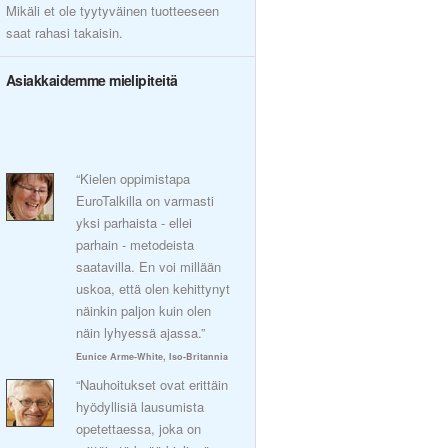
Mikäli et ole tyytyväinen tuotteeseen
saat rahasi takaisin.
Asiakkaidemme mielipiteitä
“Kielen oppimistapa
EuroTalkilla on varmasti
yksi parhaista - ellei
parhain - metodeista
saatavilla. En voi millään
uskoa, että olen kehittynyt
näinkin paljon kuin olen
näin lyhyessä ajassa.”
Eunice Arme-White, Iso-Britannia
“Nauhoitukset ovat erittäin
hyödyllisiä lausumista
opetettaessa, joka on