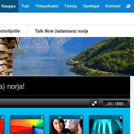
Kauppa
Tuki
Yhteystiedot
Tietoja
Opettajat
Kielituki
ittelijoille
Talk Now (ladattava) norja
) norja!