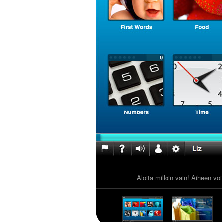
Aloita milloin vain! Aiheen vo