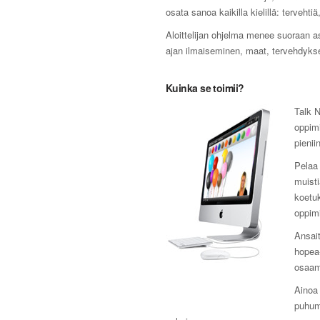
osata sanoa kaikilla kielillä: tervehti
Aloittelijan ohjelma menee suoraan as
ajan ilmaiseminen, maat, tervehdykset
Kuinka se toimii?
Talk N
oppimi
pienii
Pelaa 
muist
koetuk
oppim
Ansait
hopea-
osaam
Ainoa 
puhumi