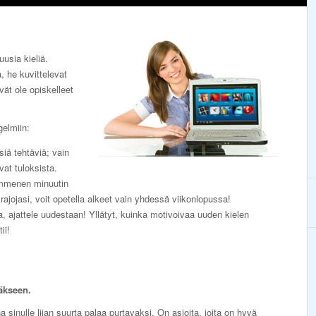
uusia kieliä.
, he kuvittelevat
ivät ole opiskelleet
gelmiin:
lsiä tehtäviä; vain
vat tuloksista.
ymmenen minuutin
 rajojasi, voit opetella alkeet vain yhdessä viikonlopussa!
ska, ajattele uudestaan! Yllätyt, kuinka motivoivaa uuden kielen
ii!
äkseen.
a sinulle liian suurta palaa purtavaksi. On asioita, joita on hyvä