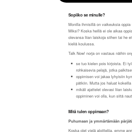
Sopiiko se minulle?
Monilla ihmisillä on vaikeuksia oppia 
Miksi? Koska heillä ei ole aikaa oppia
olevansa liian laiskoja siihen tai he e
kieliä koulussa.
Talk Now! norja on vastaus näihin on
se tuo kielen pois kirjoista. Ei ty
rohkaisevia pelajä, jotka palkitse
oppimisen voi jakaa lyhyisiin k
pätkiin. Mutta jos haluat kokeilla
mikäli ajattelet olevasi liian lai
oppiminen voi olla, kun siitä nautt
Mitä tulen oppimaan?
Puhumaan ja ymmärtämään pärjät
Koska olet vielä aloittelija, emme ann