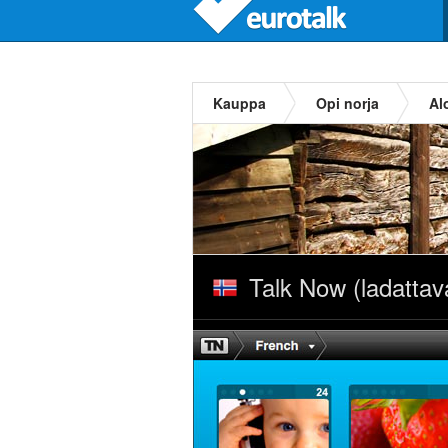
Kauppa
Opi norja
Alo
Talk Now (ladattava