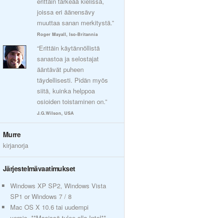
erittäin tärkeää kielissä,
joissa eri äänensävy
muuttaa sanan merkitystä.”
Roger Mayall, Iso-Britannia
“Erittäin käytännöllistä
sanastoa ja selostajat
ääntävät puheen
täydellisesti. Pidän myös
siitä, kuinka helppoa
osioiden toistaminen on.”
J.G.Wilson, USA
Murre
kirjanorja
Järjestelmävaatimukset
Windows XP SP2, Windows Vista
SP1 or Windows 7 / 8
Mac OS X 10.6 tai uudempi
versio, **Macissä tulee olla Intel**