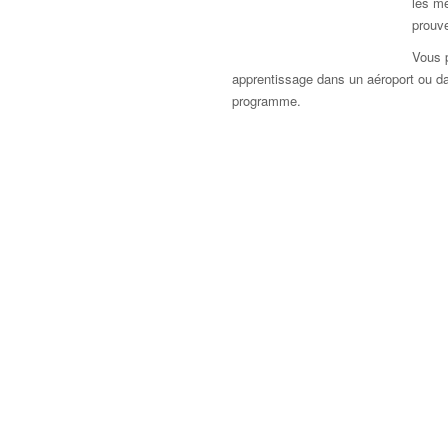
les mé
prouve
Vous 
apprentissage dans un aéroport ou dans
programme.