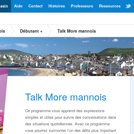
asin
Aide
Contact
Histoires
Professeurs
Ressources
ois
Débutant +
Talk More mannois
Talk More mannois
Ce programme vous apprend des expressions
simples et utiles pour suivre des conversations dans
des situations quotidiennes. Avec ce programme
vous pourrez surmonter l’un des défis plus important