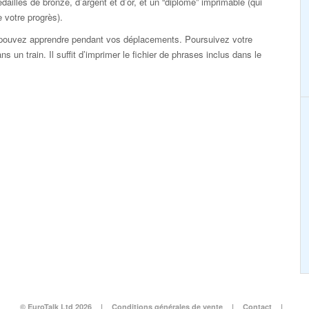
dailles de bronze, d’argent et d’or, et un “diplôme” imprimable (qui
 votre progrès).
pouvez apprendre pendant vos déplacements. Poursuivez votre
 un train. Il suffit d’imprimer le fichier de phrases inclus dans le
© EuroTalk Ltd 2026
|
Conditions générales de vente
|
Contact
|