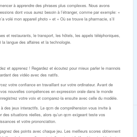
mencer à apprendre des phrases plus complexes. Nous avons
ressions dont vous aurez besoin à l’étranger, comme par exemple: «
’a volé mon appareil photo » et « Où se trouve la pharmacie, s’il
ues et restaurants, le transport, les hôtels, les appels téléphoniques,
i la langue des affaires et la technologie.
dez et apprenez ! Regardez et écoutez pour mieux parler le mannois
ardant des vidéo avec des natifs.
cez votre confiance en travaillant sur votre ordinateur. Avant de
r vos nouvelles compétences en expression orale dans le monde
enregistrez votre voix et comparez-la ensuite avec celle du modèle.
à des jeux interactifs. Le qcm de compréhension vous invite à
r des situations réelles, alors qu’un qcm exigeant teste vos
ssances et votre prononciation.
gagnez des points avec chaque jeu. Les meilleurs scores obtiennent