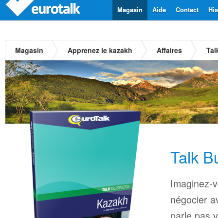
Magasin
Aide
Contact
His
Magasin
Apprenez le kazakh
Affaires
Tal
Talk B
Imaginez-v
négocier a
parle pas 