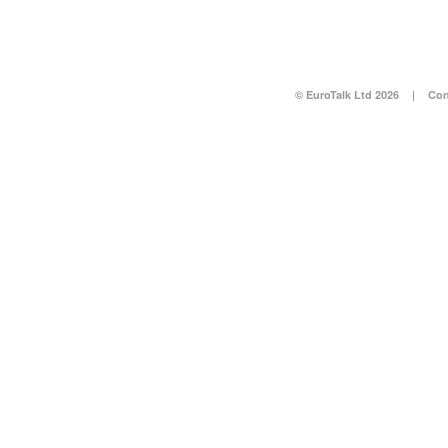
© EuroTalk Ltd 2026
|
Con