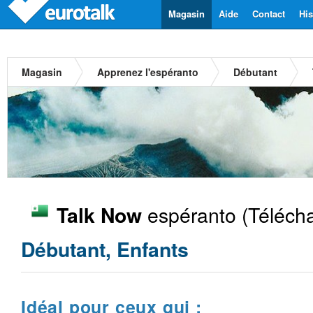
Magasin
Aide
Contact
His
Magasin
Apprenez l'espéranto
Débutant
espéranto
(Télécha
Talk Now
Débutant, Enfants
Idéal pour ceux qui :