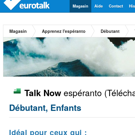
Magasin
Aide
Contact
His
Magasin
Apprenez l'espéranto
Débutant
espéranto
(Télécha
Talk Now
Débutant, Enfants
Idéal pour ceux qui :