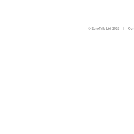
© EuroTalk Ltd 2026
|
Con