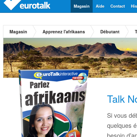
Magasin
Aide
Contact
His
Magasin
Apprenez l'afrikaans
Débutant
Talk N
Si vous déb
quelques é
besoin d’a