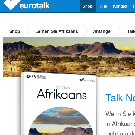
Shop
Hilfe
Kontakt
Shop
Lernen Sie Afrikaans
Anfänger
Tal
Talk N
Wenn Sie k
in Afrikaa
nicht um d