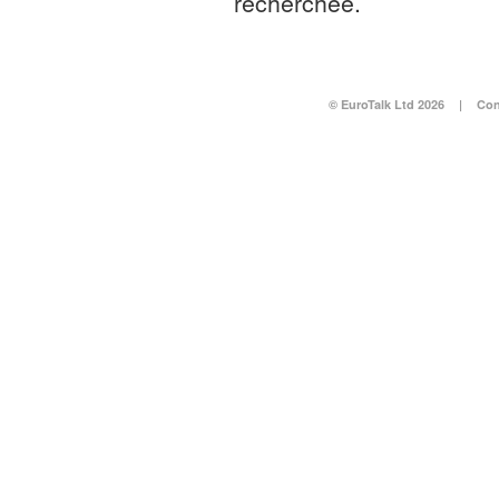
recherchée.
© EuroTalk Ltd 2026
|
Con