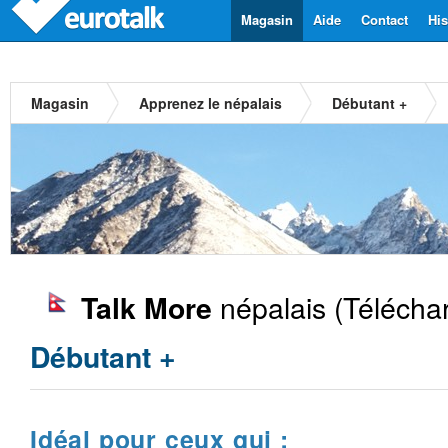
Magasin
Aide
Contact
His
Magasin
Apprenez le népalais
Débutant +
népalais
(Télécha
Talk More
Débutant +
Idéal pour ceux qui :