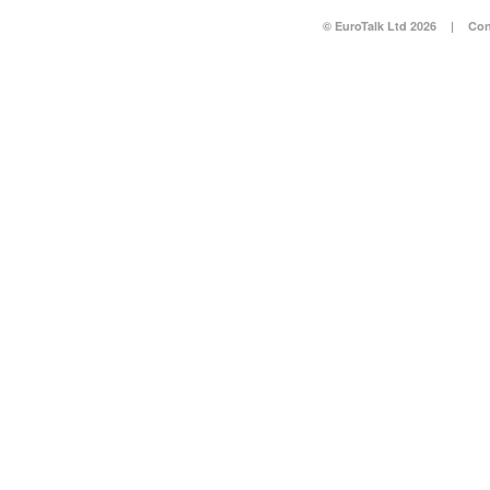
© EuroTalk Ltd 2026
|
Con