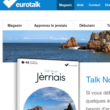
Magasin
Aide
Contact
His
Magasin
Apprenez le jersiais
Débutant
T
Talk No
Si vous déb
quelques é
besoin d’a