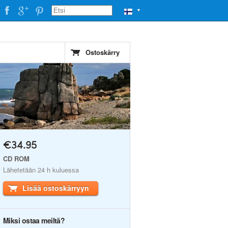
▼
Ostoskärry
€34.95
CD ROM
Lähetetään 24 h kuluessa
Lisää ostoskärryyn
Miksi ostaa meiltä?