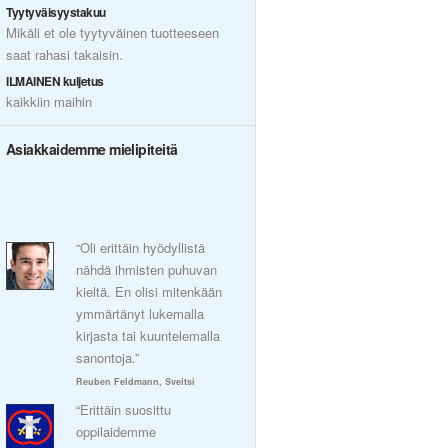
Tyytyväisyystakuu
Mikäli et ole tyytyväinen tuotteeseen
saat rahasi takaisin.
ILMAINEN kuljetus
kaikkiin maihin
Asiakkaidemme mielipiteitä
“Oli erittäin hyödyllistä
nähdä ihmisten puhuvan
kieltä. En olisi mitenkään
ymmärtänyt lukemalla
kirjasta tai kuuntelemalla
sanontoja.”
Reuben Feldmann, Sveitsi
“Erittäin suosittu
oppilaidemme