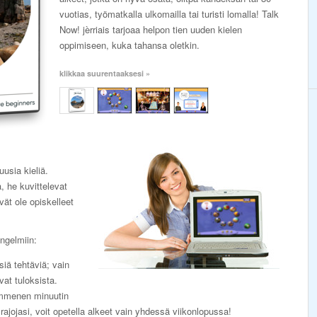
vuotias, työmatkalla ulkomailla tai turisti lomalla! Talk
Now! jèrriais tarjoaa helpon tien uuden kielen
oppimiseen, kuka tahansa oletkin.
klikkaa suurentaaksesi »
uusia kieliä.
, he kuvittelevat
ivät ole opiskelleet
ongelmiin:
lsiä tehtäviä; vain
vat tuloksista.
ymmenen minuutin
 rajojasi, voit opetella alkeet vain yhdessä viikonlopussa!