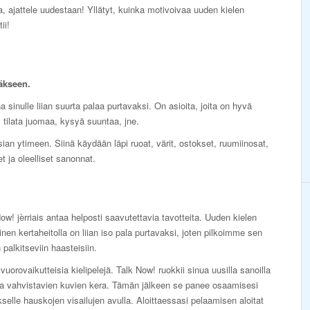
ska, ajattele uudestaan! Yllätyt, kuinka motivoivaa uuden kielen
ii!
äkseen.
a sinulle liian suurta palaa purtavaksi. On asioita, joita on hyvä
ä, tilata juomaa, kysyä suuntaa, jne.
ian ytimeen. Siinä käydään läpi ruoat, värit, ostokset, ruumiinosat,
 ja oleelliset sanonnat.
ow! jèrriais antaa helposti saavutettavia tavotteita. Uuden kielen
nen kertaheitolla on liian iso pala purtavaksi, joten pilkoimme sen
n palkitseviin haasteisiin.
vuorovaikutteisia kielipelejä. Talk Now! ruokkii sinua uusilla sanoilla
ia vahvistavien kuvien kera. Tämän jälkeen se panee osaamisesi
selle hauskojen visailujen avulla. Aloittaessasi pelaamisen aloitat