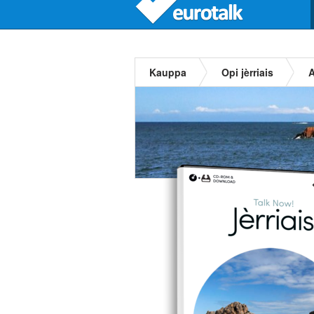
Kauppa
Opi jèrriais
A