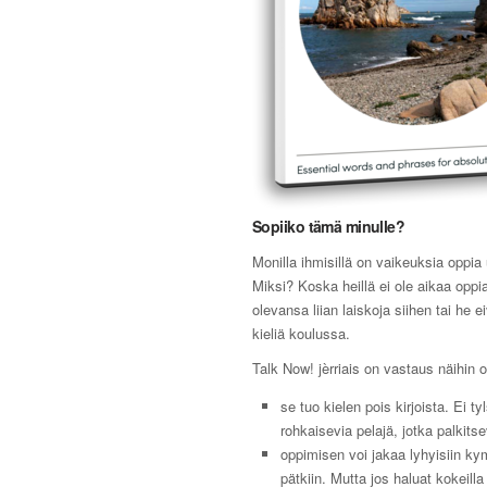
Sopiiko tämä minulle?
Monilla ihmisillä on vaikeuksia oppia 
Miksi? Koska heillä ei ole aikaa oppia
olevansa liian laiskoja siihen tai he e
kieliä koulussa.
Talk Now! jèrriais on vastaus näihin 
se tuo kielen pois kirjoista. Ei ty
rohkaisevia pelajä, jotka palkitse
oppimisen voi jakaa lyhyisiin k
pätkiin. Mutta jos haluat kokeilla