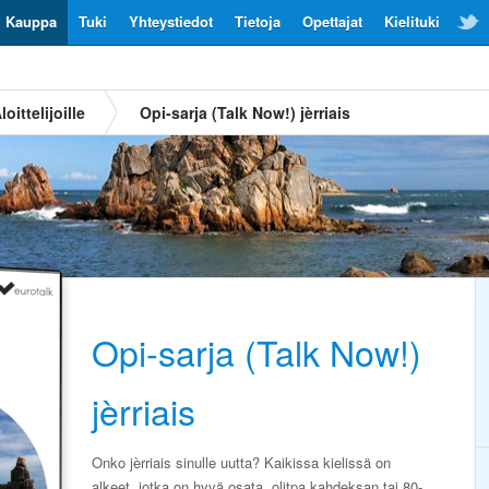
Kauppa
Tuki
Yhteystiedot
Tietoja
Opettajat
Kielituki
loittelijoille
Opi-sarja (Talk Now!) jèrriais
Opi-sarja (Talk Now!)
jèrriais
Onko jèrriais sinulle uutta? Kaikissa kielissä on
alkeet, jotka on hyvä osata, olitpa kahdeksan tai 80-