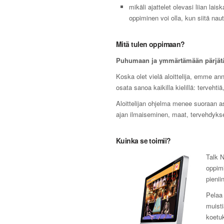
mikäli ajattelet olevasi liian lai
oppiminen voi olla, kun siitä nautt
Mitä tulen oppimaan?
Puhumaan ja ymmärtämään pärjät
Koska olet vielä aloittelija, emme ann
osata sanoa kaikilla kielillä: tervehti
Aloittelijan ohjelma menee suoraan as
ajan ilmaiseminen, maat, tervehdykset
Kuinka se toimii?
Talk N
oppimi
pienii
Pelaa 
muist
koetuk