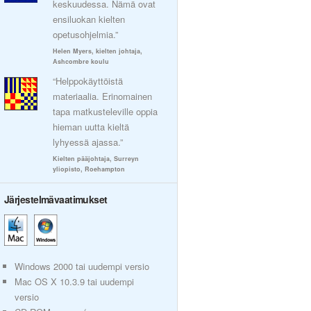
keskuudessa. Nämä ovat
ensiluokan kielten
opetusohjelmia.”
Helen Myers, kielten johtaja,
Ashcombre koulu
“Helppokäyttöistä
materiaalia. Erinomainen
tapa matkusteleville oppia
hieman uutta kieltä
lyhyessä ajassa.”
Kielten pääjohtaja, Surreyn
yliopisto, Roehampton
Järjestelmävaatimukset
Windows 2000 tai uudempi versio
Mac OS X 10.3.9 tai uudempi
versio