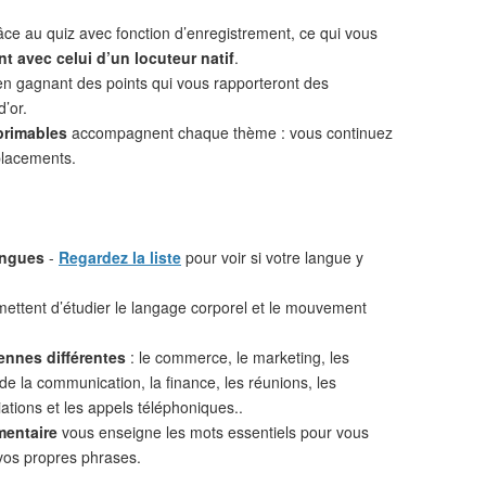
âce au quiz avec fonction d’enregistrement, ce qui vous
t avec celui d’un locuteur natif
.
n gagnant des points qui vous rapporteront des
d’or.
primables
accompagnent chaque thème : vous continuez
placements.
angues
-
Regardez la liste
pour voir si votre langue y
ettent d’étudier le langage corporel et le mouvement
ennes différentes
: le commerce, le marketing, les
 de la communication, la finance, les réunions, les
iations et les appels téléphoniques..
mentaire
vous enseigne les mots essentiels pour vous
vos propres phrases.