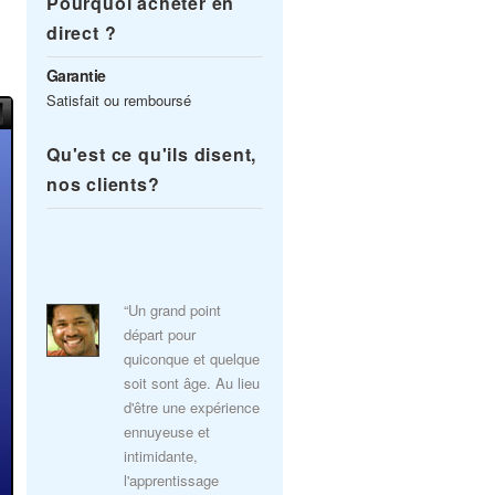
Pourquoi acheter en
direct ?
Garantie
Satisfait ou remboursé
Qu'est ce qu'ils disent,
nos clients?
“Un grand point
départ pour
quiconque et quelque
soit sont âge. Au lieu
d'être une expérience
ennuyeuse et
intimidante,
l'apprentissage