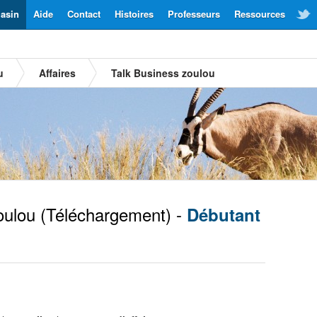
asin
Aide
Contact
Histoires
Professeurs
Ressources
u
Affaires
Talk Business zoulou
ulou
(Téléchargement) -
Débutant