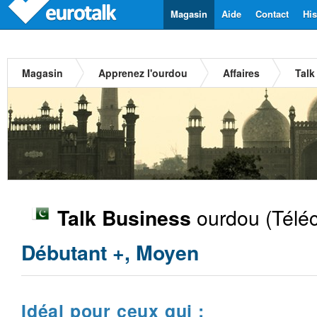
Magasin
Aide
Contact
His
Magasin
Apprenez l'ourdou
Affaires
Talk
ourdou
(Télé
Talk Business
Débutant +, Moyen
Idéal pour ceux qui :