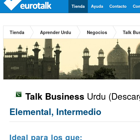
Tienda
Ayuda
Contacto
Com
Tienda
Aprender Urdu
Negocios
Talk Bu
Urdu
(Descar
Talk Business
Elemental, Intermedio
Ideal para los que: