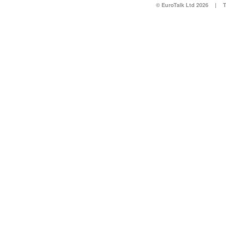
© EuroTalk Ltd 2026
|
T