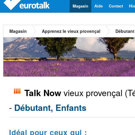
Magasin
Aide
Contact
His
Magasin
Apprenez le vieux provençal
Débutant
vieux provençal
(T
Talk Now
-
Débutant, Enfants
Idéal pour ceux qui :