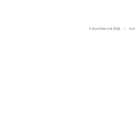
© EuroTalk Ltd 2026
|
Con