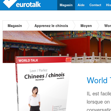
Magasin
Aide
Contact
His
Magasin
Apprenez le chinois
Moyen
Wor
World 
IL est faci
lorsque on
conversatio