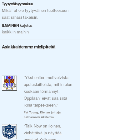
Tyytyväisyystakuu
Mikäli et ole tyytyväinen tuotteeseen
saat rahasi takaisin.
ILMAINEN kuljetus
kaikkiin maihin
Asiakkaidemme mielipiteitä
“Yksi eniten motivoivista
opetuslaitteista, mihin olen
koskaan törmännyt.
Oppilaani eivät saa siitä
ikinä tarpeekseen.”
Pat Young, Kielten johtaja,
Kilmarnock Akatemia
“Talk Now on iloinen,
viehättävä ja näyttää
upealta! Kaikessa