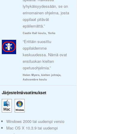
lyhykäisyydessään, se on
erinomainen ohjelma, josta
oppilaat pitävät
epäilemättä.”
Castle Hall koulu, Yorks
“Erittäin suosittu
oppilaidemme
keskuudessa. Nämä ovat
ensiluokan kielten
opetusohjelmia.”
Helen Myers, kielten johtaja,
Ashcombre koulu
Järjestelmävaatimukset
Windows 2000 tai uudempi versio
Mac OS X 10.3.9 tai uudempi