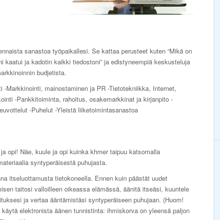
ennaista sanastoa työpaikallesi. Se kattaa perusteet kuten “Mikä on
ni kaatui ja kadotin kaikki tiedostoni” ja edistyneempiä keskusteluja
arkkinoinnin budjetista.
i -Markkinointi, mainostaminen ja PR -Tietotekniikka, Internet,
nti -Pankkitoiminta, rahoitus, osakemarkkinat ja kirjanpito -
euvottelut -Puhelut -Yleistä liiketoimintasanastoa
ja opi! Näe, kuule ja opi kuinka khmer taipuu katsomalla
ateriaalia syntyperäisestä puhujasta.
a itseluottamusta tietokoneella. Ennen kuin päästät uudet
sen taitosi valloilleen oikeassa elämässä, äänitä itseäsi, kuuntele
ituksesi ja vertaa ääntämistäsi syntyperäiseen puhujaan. (Huom!
äytä elektronista äänen tunnistinta: ihmiskorva on yleensä paljon