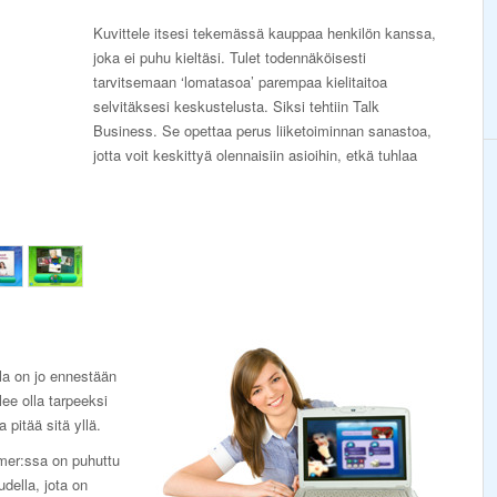
Kuvittele itsesi tekemässä kauppaa henkilön kanssa,
joka ei puhu kieltäsi. Tulet todennäköisesti
tarvitsemaan ‘lomatasoa’ parempaa kielitaitoa
selvitäksesi keskustelusta. Siksi tehtiin Talk
Business. Se opettaa perus liiketoiminnan sanastoa,
jotta voit keskittyä olennaisiin asioihin, etkä tuhlaa
lla on jo ennestään
ee olla tarpeeksi
 pitää sitä yllä.
mer:ssa on puhuttu
udella, jota on