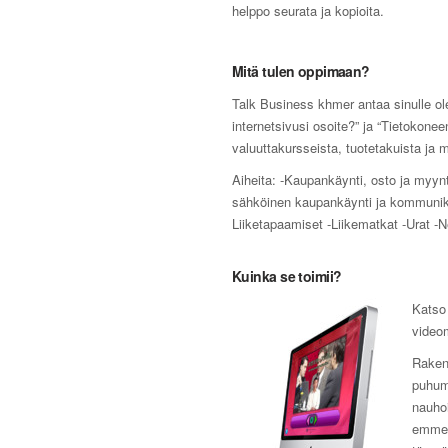
helppo seurata ja kopioita.
Mitä tulen oppimaan?
Talk Business khmer antaa sinulle ol
internetsivusi osoite?” ja “Tietokonee
valuuttakursseista, tuotetakuista ja m
Aiheita: -Kaupankäynti, osto ja myynt
sähköinen kaupankäynti ja kommunikoi
Liiketapaamiset -Liikematkat -Urat -N
Kuinka se toimii?
Katso 
videom
Rakenn
puhumi
nauho
emme k