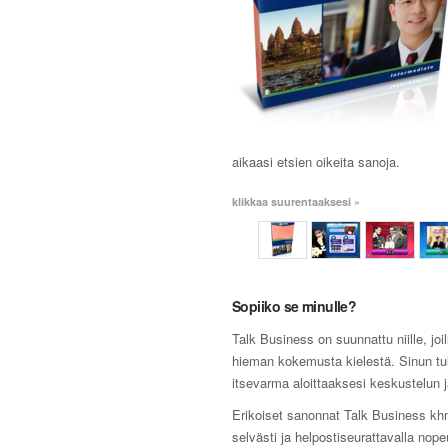
aikaasi etsien oikeita sanoja.
klikkaa suurentaaksesi »
Sopiiko se minulle?
Talk Business on suunnattu niille, joi
hieman kokemusta kielestä. Sinun tul
itsevarma aloittaaksesi keskustelun ja
Erikoiset sanonnat Talk Business kh
selvästi ja helpostiseurattavalla nope