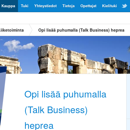
Kauppa
Tuki
Yhteystiedot
Tietoja
Opettajat
Kielituki
iiketoiminta
Opi lisää puhumalla (Talk Business) heprea
Opi lisää puhumalla
(Talk Business)
heprea