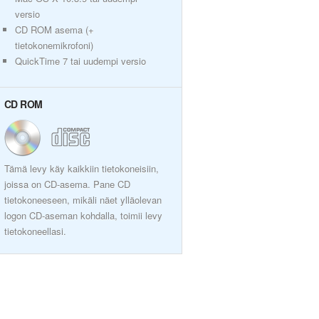
versio
CD ROM asema (+
tietokonemikrofoni)
QuickTime 7 tai uudempi versio
CD ROM
Tämä levy käy kaikkiin tietokoneisiin,
joissa on CD-asema. Pane CD
tietokoneeseen, mikäli näet ylläolevan
logon CD-aseman kohdalla, toimii levy
tietokoneellasi.