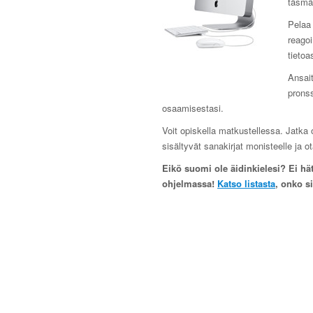
täsmäl
Pelaa 
reagoi
tietoa
Ansait
pronss
osaamisestasi.
Voit opiskella matkustellessa. Jatka 
sisältyvät sanakirjat monisteelle ja 
Eikö suomi ole äidinkielesi? Ei hätä
ohjelmassa!
Katso listasta
, onko s