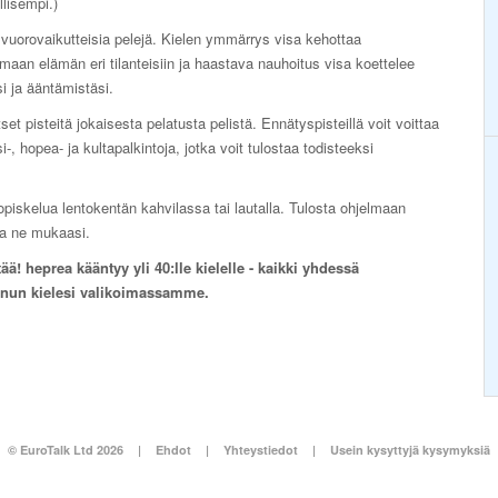
lisempi.)
vuorovaikutteisia pelejä. Kielen ymmärrys visa kehottaa
maan elämän eri tilanteisiin ja haastava nauhoitus visa koettelee
si ja ääntämistäsi.
set pisteitä jokaisesta pelatusta pelistä. Ennätyspisteillä voit voittaa
i-, hopea- ja kultapalkintoja, jotka voit tulostaa todisteeksi
opiskelua lentokentän kahvilassa tai lautalla. Tulosta ohjelmaan
ota ne mukaasi.
ä! heprea kääntyy yli 40:lle kielelle - kaikki yhdessä
inun kielesi valikoimassamme.
© EuroTalk Ltd 2026
|
Ehdot
|
Yhteystiedot
|
Usein kysyttyjä kysymyksiä