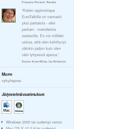
François Perrault, Ranska
“Kielen oppimistapa
EuroTalkilla on varmasti
yksi parhaista - ellei
parhain - metodeista
saatavilla. En voi millään
uskoa, että olen kehittynyt
näinkin paljon kuin olen
näin lyhyessä ajassa.”
Eunice Arme-White, Iso-Britannia
Murre
nykyheprea
Järjestelmävaatimukset
Windows 2000 tai uudempi versio
Mac OS X 10.3.9 tai uudempi