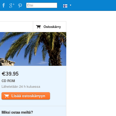
▼
Ostoskärry
€39.95
CD ROM
Lähetetään 24 h kuluessa
Lisää ostoskärryyn
Miksi ostaa meiltä?