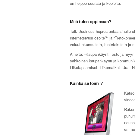
on helppo seurata ja kopioita.
Mitä tulen oppimaan?
Talk Business heprea antaa sinulle o
internetsivusi osoite?” ja “Tietokonee
valuuttakursseista, tuotetakuista ja m
Aiheita: -Kaupankäynti, osto ja myynt
sähköinen kaupankäynti ja kommunikoi
Liiketapaamiset -Liikematkat -Urat -N
Kuinka se toimii?
Katso 
videom
Rakenn
puhumi
nauho
emme k