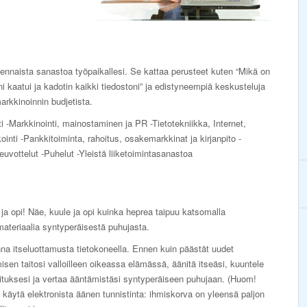
lennaista sanastoa työpaikallesi. Se kattaa perusteet kuten “Mikä on
ni kaatui ja kadotin kaikki tiedostoni” ja edistyneempiä keskusteluja
arkkinoinnin budjetista.
i -Markkinointi, mainostaminen ja PR -Tietotekniikka, Internet,
nti -Pankkitoiminta, rahoitus, osakemarkkinat ja kirjanpito -
euvottelut -Puhelut -Yleistä liiketoimintasanastoa
ja opi! Näe, kuule ja opi kuinka heprea taipuu katsomalla
ateriaalia syntyperäisestä puhujasta.
a itseluottamusta tietokoneella. Ennen kuin päästät uudet
sen taitosi valloilleen oikeassa elämässä, äänitä itseäsi, kuuntele
ituksesi ja vertaa ääntämistäsi syntyperäiseen puhujaan. (Huom!
äytä elektronista äänen tunnistinta: ihmiskorva on yleensä paljon