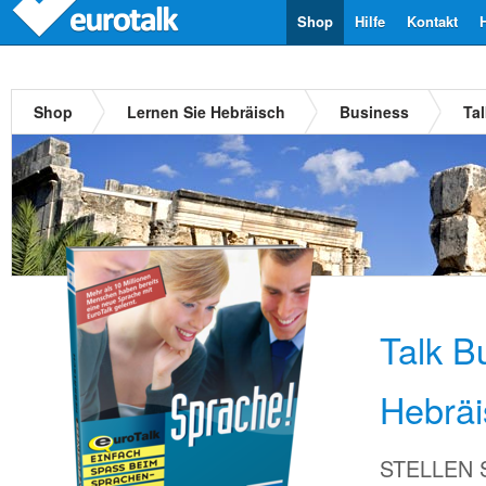
Shop
Hilfe
Kontakt
Shop
Lernen Sie Hebräisch
Business
Ta
Talk B
Hebräi
STELLEN Si