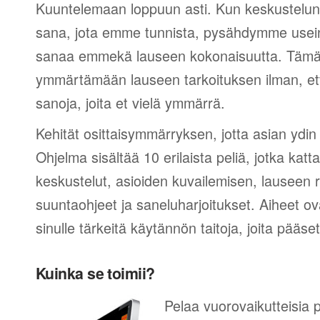
Kuuntelemaan loppuun asti. Kun keskustelun 
sana, jota emme tunnista, pysähdymme usein
sanaa emmekä lauseen kokonaisuutta. Tämä 
ymmärtämään lauseen tarkoituksen ilman, et
sanoja, joita et vielä ymmärrä.
Kehität osittaisymmärryksen, jotta asian ydin
Ohjelma sisältää 10 erilaista peliä, jotka kat
keskustelut, asioiden kuvailemisen, lauseen
suuntaohjeet ja saneluharjoitukset. Aiheet ova
sinulle tärkeitä käytännön taitoja, joita pääs
Kuinka se toimii?
Pelaa vuorovaikutteisia p