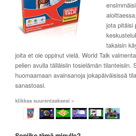
ensimmäisi
aloittaessa
jota pitäis
keskustelu
takaisin k
joita et ole oppinut vielä. World Talk valment
pelien avulla tälläisiin tosielämän tilanteisiin.
huomaamaan avainsanoja jokapäiväisissä tila
sanastoasi.
klikkaa suurentaaksesi »
Sopiiko tämä minulle?