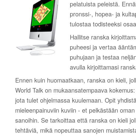
pelatuista peleistä. Ennät
pronssi-, hopea- ja kultap
tulostaa todisteeksi osa
Hallitse ranska kirjoitta
puheesi ja vertaa ääntä
puhujaan ja testaa neljä
avulla kirjoittamasi ransk
Ennen kuin huomaatkaan, ranska on kieli, joll
World Talk on mukaansatempaava kokemus: r
jota tulet ohjelmassa kuulemaan. Opit yhdist
mieleenpainuviin kuviin - et pelkästään oman 
sanoihin. Se tarkoittaa että ranska on kieli joll
tehtäviä, mikä nopeuttaa sanojen muistamist