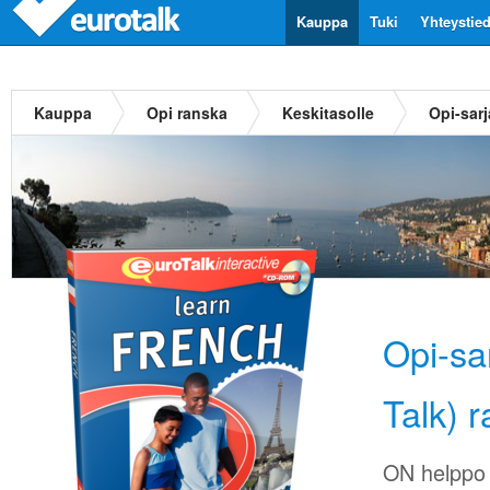
Kauppa
Tuki
Yhteystie
Kauppa
Opi ranska
Keskitasolle
Opi-sarj
Opi-sa
Talk) 
ON helppo