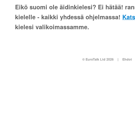
Eikö suomi ole äidinkielesi? Ei hätää! ran
kielelle - kaikki yhdessä ohjelmassa!
Kats
kielesi valikoimassamme.
© EuroTalk Ltd 2026
|
Ehdot