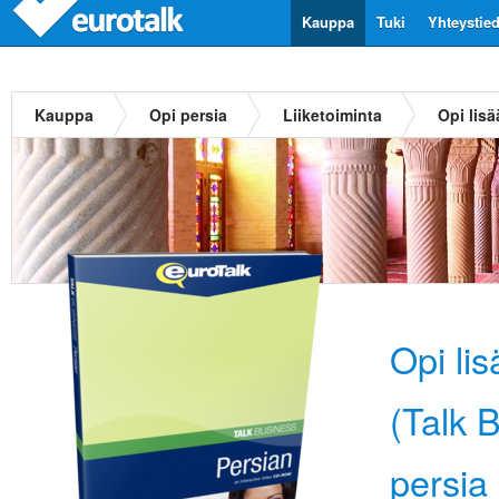
Kauppa
Tuki
Yhteystie
Kauppa
Opi persia
Liiketoiminta
Opi lis
Opi li
(Talk 
persia