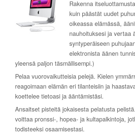
Rakenna itseluottamusta
kuin päästät uudet puhumi
oikeassa elämässä, äänit
nauhoituksesi ja vertaa 
syntyperäiseen puhujaa
elektronista äänen tunni
yleensä paljon täsmällisempi.)
Pelaa vuorovaikutteisia pelejä. Kielen ymmär
reagoimaan elämän eri tilanteisiin ja haastav
koettelee tietoasi ja ääntämistäsi.
Ansaitset pisteitä jokaisesta pelatusta pelistä
voittaa pronssi-, hopea- ja kultapalkintoja, jot
todisteeksi osaamisestasi.