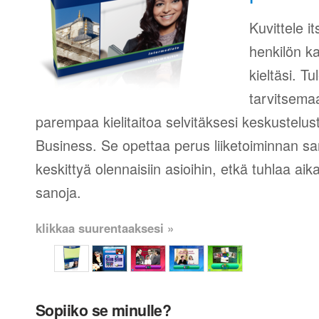
Kuvittele 
henkilön k
kieltäsi. T
tarvitsema
parempaa kielitaitoa selvitäksesi keskustelusta
Business. Se opettaa perus liiketoiminnan san
keskittyä olennaisiin asioihin, etkä tuhlaa aika
sanoja.
klikkaa suurentaaksesi »
Sopiiko se minulle?