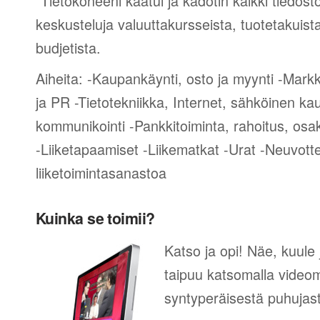
“Tietokoneeni kaatui ja kadotin kaikki tiedost
keskusteluja valuuttakursseista, tuotetakuist
budjetista.
Aiheita: -Kaupankäynti, osto ja myynti -Mark
ja PR -Tietotekniikka, Internet, sähköinen ka
kommunikointi -Pankkitoiminta, rahoitus, osak
-Liiketapaamiset -Liikematkat -Urat -Neuvotte
liiketoimintasanastoa
Kuinka se toimii?
Katso ja opi! Näe, kuule 
taipuu katsomalla videom
syntyperäisestä puhujas