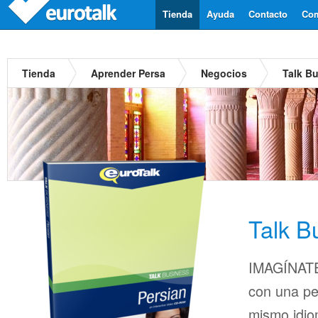
Tienda
Ayuda
Contacto
Com
Tienda
Aprender Persa
Negocios
Talk B
Talk B
IMAGÍNATE
con una pe
mismo idio