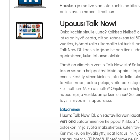
Hauskaa ja motivoivaa: ota kachin palkitse
pelien avulla nopeasti haltuun.
Upouusi Talk Now!
Onko kachin sinulle uutta? Kaikissa kielissä o
jotka on hyvä osata, olitpa kahdeksan tai 8
vuotias, työmatkalla ulkomailla tai turisti lo
Talk Now DL kachin tarjoaa helpon tien uude
oppimiseen, kuka tahansa oletkin.
Tämä on viimeisin versio Talk Now!:sta! Se 
tasan samoja helppokäyttöisiä oppimistapo
ennen. Keskity siihen kieleen, jota todella tule
tarvitsemaan; pelaa pelejä, voita palkintoja
kieli haltuun. Mikä on uutta? Ohjelma on he
nopeampi ja värikkäämpi kuin ennen! Se toi
täysin myös miniläppäreissä.
Lataaminen
Huom: Talk Now! DL on saatavilla vain lada
versiona
Lataaminen on helppoa! Klikkaa “L
ostoskoriin” ja syötä maksutietosi, kuten tava
Kun maksu on hyväksytty, saat latauslinkin j
sarjanumeron. (Ei hätää, lähetämme ne sinu