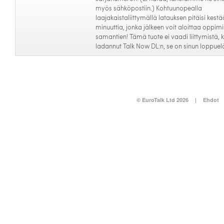
myös sähköpostiin.) Kohtuunopealla
laajakaistaliittymällä latauksen pitäisi kestä
minuuttia, jonka jälkeen voit aloittaa oppim
samantien! Tämä tuote ei vaadi liittymistä, k
ladannut Talk Now DL:n, se on sinun loppue
© EuroTalk Ltd 2026
|
Ehdot