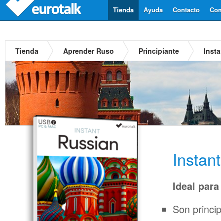
Tienda
Ayuda
Contacto
Com
Tienda
Aprender Ruso
Principiante
Inst
Instan
Ideal para
Son princi