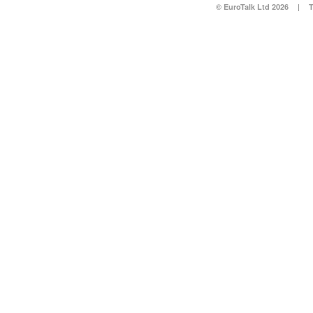
© EuroTalk Ltd 2026
|
T