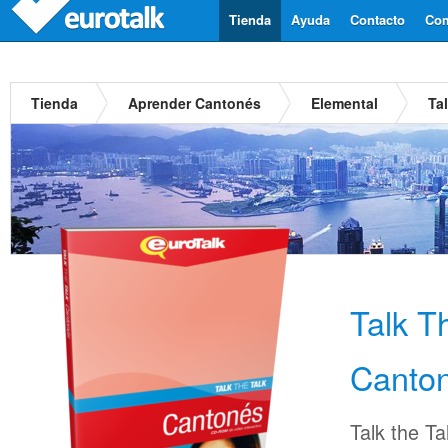
Tienda
Ayuda
Contacto
Com
Tienda
Aprender Cantonés
Elemental
Ta
Talk T
Canto
Talk the Ta