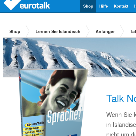
Shop
Hilfe
Kontakt
Shop
Lernen Sie Isländisch
Anfänger
Ta
Talk N
Wenn Sie k
in Isländi
nicht um d