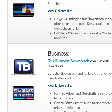
Sprechen.
Ideal für Leute die:
Einige
Grundlagen auf Slowenisch
kenne
aber einer kompletten Konversation nic
gewachsen fühlen.
Ganze Sätze
anstatt nur einzelne Wörter
möchten.
Business:
Talk Business Slowenisch
von EuroTalk
Download
Spreche Slowenisch und fühle dich sicher be
Geschäften im Ausland.
Ideal für Leute die:
Für ihre
Arbeit
und
Geschäftsreisen
Slo
lernen müssen.
Ganze Sätze
anstatt nur einzelne Wörte
erlernen möchten.