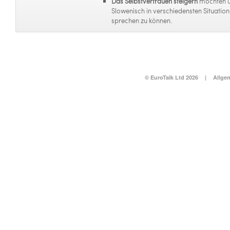
Das Selbstvertrauen steigern
möchten 
Slowenisch in verschiedensten Situation
sprechen zu können.
© EuroTalk Ltd 2026
|
Allge