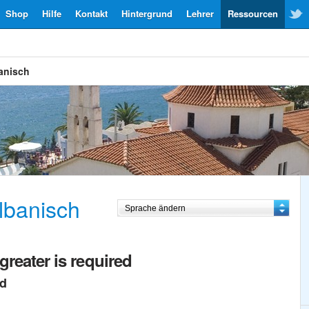
Shop
Hilfe
Kontakt
Hintergrund
Lehrer
Ressourcen
anisch
lbanisch
greater is required
ed