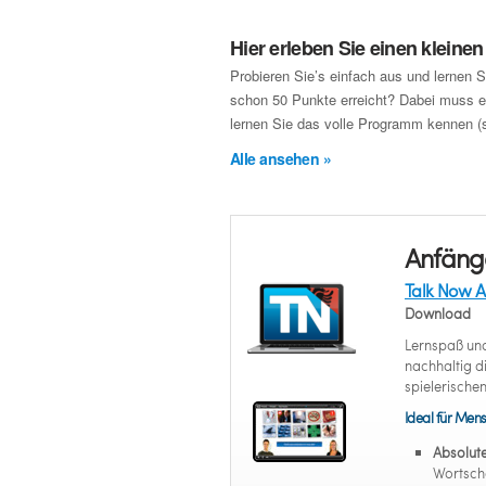
Hier erleben Sie einen kleine
Probieren Sie’s einfach aus und lernen S
schon 50 Punkte erreicht? Dabei muss es
lernen Sie das volle Programm kennen (s
Alle ansehen »
Anfäng
Talk Now A
Download
Lernspaß und
nachhaltig d
spielerische
Ideal für Mens
Absolut
Wortsch