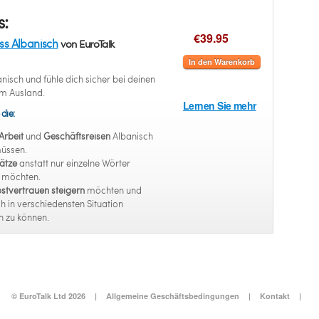
s:
€39.95
ss Albanisch
von EuroTalk
In den Warenkorb
nisch und fühle dich sicher bei deinen
im Ausland.
Lernen Sie mehr
 die:
Arbeit
und
Geschäftsreisen
Albanisch
müssen.
ätze
anstatt nur einzelne Wörter
n möchten.
stvertrauen steigern
möchten und
h in verschiedensten Situation
n zu können.
© EuroTalk Ltd 2026
|
Allgemeine Geschäftsbedingungen
|
Kontakt
|