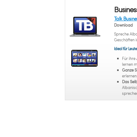
Busines
Talk Busine
Download
Spreche Alba
Geschäften 
Ideal für Leute
Für ihre
lernen 
Ganze S
erlerne
Das Selb
Albanisc
spreche