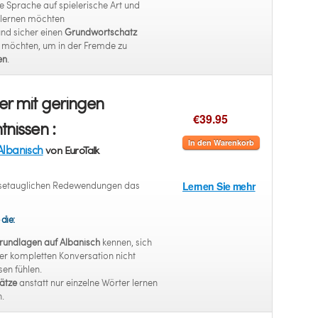
e Sprache auf spielerische Art und
rlernen möchten
und sicher einen
Grundwortschatz
n möchten, um in der Fremde zu
en
.
r mit geringen
€39.95
tnissen :
In den Warenkorb
Albanisch
von EuroTalk
eisetauglichen Redewendungen das
Lernen Sie mehr
 die:
rundlagen auf Albanisch
kennen, sich
er kompletten Konversation nicht
en fühlen.
ätze
anstatt nur einzelne Wörter lernen
.