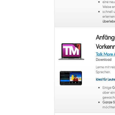
eine neu
Weise e
schnell 
erlerne
überleb
Anfänge
Vorkenn
Talk More 
Download
Lerne mit r
Sprechen.
Ideal für Leute
Einige
G
aber ein
gewachs
Ganze S
möchten