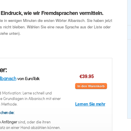
n Eindruck, wie wir Fremdsprachen vermitteln.
ie in wenigen Minuten die ersten Wörter Albanisch. Sie haben jetzt
 nicht bleiben. Wählen Sie eine neue Sprache aus der Liste oder
iehe unten).
er:
€39.95
lbanisch
von EuroTalk
In den Warenkorb
 Motivation: Lerne schnell und
ie Grundlagen in Albanisch mit einer
Lernen Sie mehr
n Methode.
chen die:
e Anfänger
sind, oder die ihren
atz an einer Hand abzählen können.