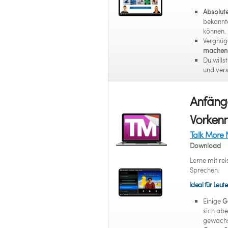
Absolut
bekannt
können.
Vergnüg
machend
Du wills
und ver
Anfänge
Vorkenn
Talk More 
Download
Lerne mit r
Sprechen.
Ideal für Leute
Einige
G
sich abe
gewachs