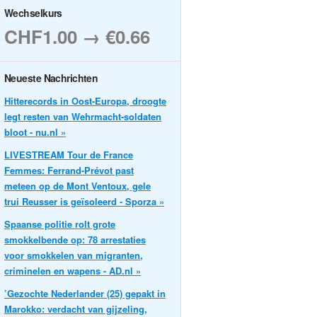
Wechselkurs
CHF1.00 → €0.66
Neueste Nachrichten
Hitterecords in Oost-Europa, droogte
legt resten van Wehrmacht-soldaten
bloot - nu.nl »
LIVESTREAM Tour de France
Femmes: Ferrand-Prévot past
meteen op de Mont Ventoux, gele
trui Reusser is geïsoleerd - Sporza »
Spaanse politie rolt grote
smokkelbende op: 78 arrestaties
voor smokkelen van migranten,
criminelen en wapens - AD.nl »
’Gezochte Nederlander (25) gepakt in
Marokko: verdacht van gijzeling,