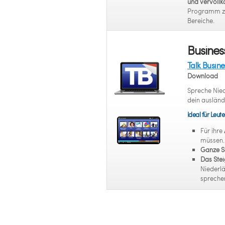
und vervoll
Programm zie
Bereiche.
Busines
Talk Busin
Download
Spreche Nied
dein ausländ
Ideal für Leute
Für ihre
müssen.
Ganze S
Das Stei
Niederlä
spreche