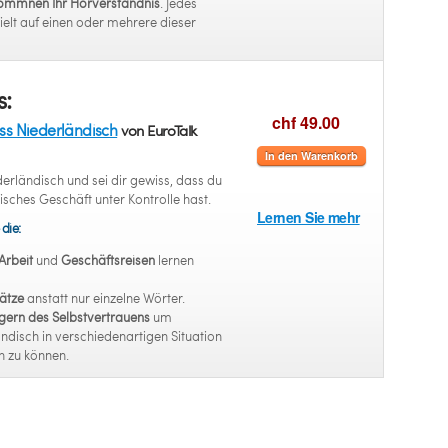
kommnen Ihr Hörverständnis
. Jedes
lt auf einen oder mehrere dieser
s:
chf 49.00
ess Niederländisch
von EuroTalk
In den Warenkorb
erländisch und sei dir gewiss, dass du
isches Geschäft unter Kontrolle hast.
Lernen Sie mehr
 die:
Arbeit
und
Geschäftsreisen
lernen
ätze
anstatt nur einzelne Wörter.
gern des Selbstvertrauens
um
ndisch in verschiedenartigen Situation
n zu können.