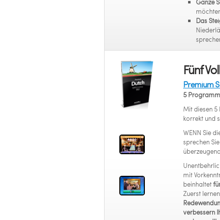
Ganze S
möchten
Das Stei
Niederlä
spreche
Fünf V
Premium Se
5 Programm
Mit diesen 5
korrekt und 
WENN Sie di
sprechen Sie
überzeugend
Unentbehrlic
mit Vorkenntn
beinhaltet
fü
Zuerst lernen
Redewendu
verbessern I