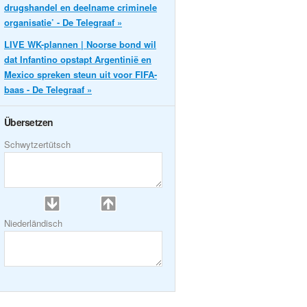
drugshandel en deelname criminele
organisatie’ - De Telegraaf »
LIVE WK-plannen | Noorse bond wil
dat Infantino opstapt Argentinië en
Mexico spreken steun uit voor FIFA-
baas - De Telegraaf »
Übersetzen
Schwytzertütsch
Niederländisch