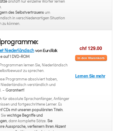
ätze
anstatt nur einzelne Wörter lernen
.
gern des Selbstvertrauens
um
ndisch in verschiedenartigen Situation
n zu können.
ollprogramme:
chf 129.00
t Niederländisch
von EuroTalk
e auf 1 DVD-ROM
In den Warenkorb
 Programmen lernen Sie, Niederländisch
selbstbewusst zu sprechen.
Lernen Sie mehr
ese Programme absolviert haben,
 Niederländisch verständlich und
. –
Garantiert!
h für absolute Sprachanfänger, Anfänger
issen und fortgeschrittene Lerner. Es
nf CDs mit unseren populärsten Titeln
.
 Sie
wichtige Begriffe und
ngen
, dann komplette Sätze.
Sie
hre Aussprache, verfeinern Ihren Akzent