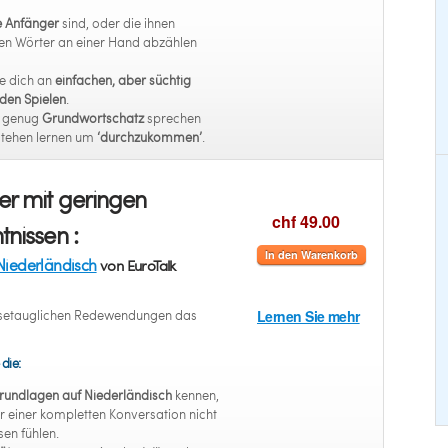
e Anfänger
sind, oder die ihnen
en Wörter an einer Hand abzählen
e dich an
einfachen, aber süchtig
en Spielen
.
t genug
Grundwortschatz
sprechen
stehen lernen um
‘durchzukommen’
.
r mit geringen
chf 49.00
tnissen :
In den Warenkorb
Niederländisch
von EuroTalk
eisetauglichen Redewendungen das
Lernen Sie mehr
 die:
rundlagen auf Niederländisch
kennen,
r einer kompletten Konversation nicht
en fühlen.