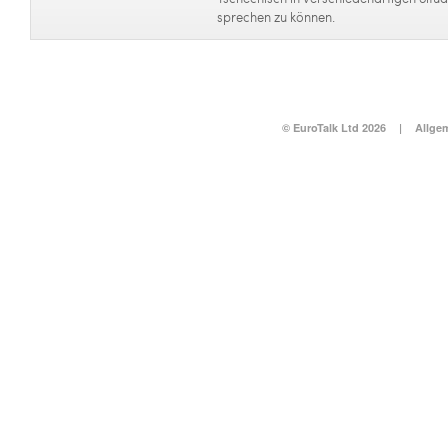
sprechen zu können.
© EuroTalk Ltd 2026
|
Allge