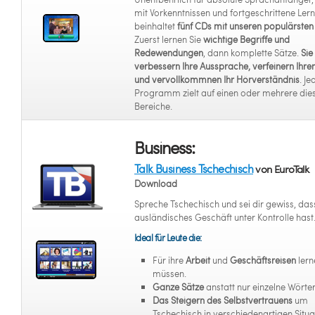
mit Vorkenntnissen und fortgeschrittene Lern
beinhaltet
fünf CDs mit unseren populärsten 
Zuerst lernen Sie
wichtige Begriffe und
Redewendungen
, dann komplette Sätze.
Sie
verbessern Ihre Aussprache, verfeinern Ihre
und vervollkommnen Ihr Hörverständnis
. Je
Programm zielt auf einen oder mehrere die
Bereiche.
Business:
Talk Business Tschechisch
von EuroTalk
Download
Spreche Tschechisch und sei dir gewiss, das
ausländisches Geschäft unter Kontrolle hast
Ideal für Leute die:
Für ihre
Arbeit
und
Geschäftsreisen
lern
müssen.
Ganze Sätze
anstatt nur einzelne Wörter
Das Steigern des Selbstvertrauens
um
Tschechisch in verschiedenartigen Situa