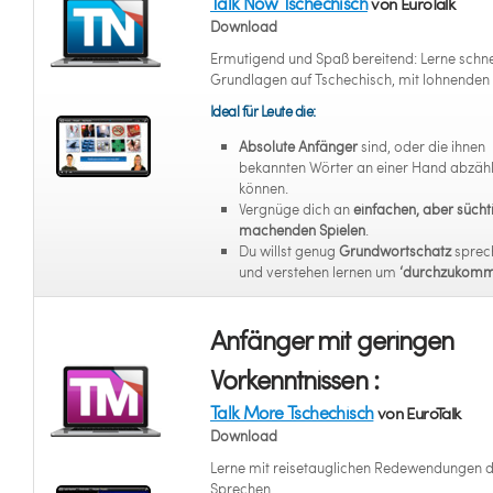
Talk Now Tschechisch
von EuroTalk
Download
Ermutigend und Spaß bereitend: Lerne schne
Grundlagen auf Tschechisch, mit lohnenden 
Ideal für Leute die:
Absolute Anfänger
sind, oder die ihnen
bekannten Wörter an einer Hand abzäh
können.
Vergnüge dich an
einfachen, aber sücht
machenden Spielen
.
Du willst genug
Grundwortschatz
sprec
und verstehen lernen um
‘durchzukomm
Anfänger mit geringen
Vorkenntnissen :
Talk More Tschechisch
von EuroTalk
Download
Lerne mit reisetauglichen Redewendungen 
Sprechen.