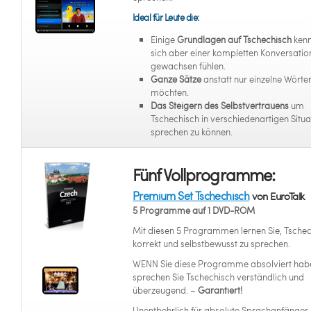
Ideal für Leute die:
Einige
Grundlagen auf Tschechisch
kenn
sich aber einer kompletten Konversation
gewachsen fühlen.
Ganze Sätze
anstatt nur einzelne Wörter
möchten.
Das Steigern des Selbstvertrauens
um
Tschechisch in verschiedenartigen Situa
sprechen zu können.
Fünf Vollprogramme:
Premium Set Tschechisch
von EuroTalk
5 Programme auf 1 DVD-ROM
Mit diesen 5 Programmen lernen Sie, Tsche
korrekt und selbstbewusst zu sprechen.
WENN Sie diese Programme absolviert hab
sprechen Sie Tschechisch verständlich und
überzeugend. –
Garantiert!
Unentbehrlich für absolute Sprachanfänger,