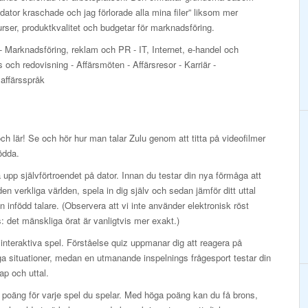
dator kraschade och jag förlorade alla mina filer” liksom mer
ser, produktkvalitet och budgetar för marknadsföring.
- Marknadsföring, reklam och PR - IT, Internet, e-handel och
ch redovisning - Affärsmöten - Affärsresor - Karriär -
 affärsspråk
och lär! Se och hör hur man talar Zulu genom att titta på videofilmer
ödda.
upp självförtroendet på dator. Innan du testar din nya förmåga att
 den verkliga världen, spela in dig själv och sedan jämför ditt uttal
 infödd talare. (Observera att vi inte använder elektronisk röst
: det mänskliga örat är vanligtvis mer exakt.)
interaktiva spel. Förståelse quiz uppmanar dig att reagera på
ga situationer, medan en utmanande inspelnings frågesport testar din
p och uttal.
 poäng för varje spel du spelar. Med höga poäng kan du få brons,