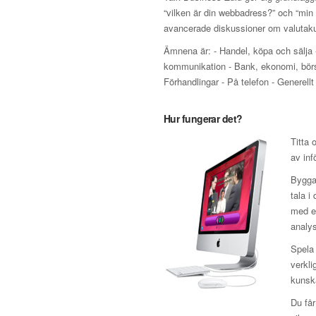
“vilken är din webbadress?” och “min 
avancerade diskussioner om valutakur
Ämnena är: - Handel, köpa och sälja 
kommunikation - Bank, ekonomi, börs o
Förhandlingar - På telefon - Generellt
Hur fungerar det?
Titta 
av inf
Bygga 
tala i
med en
analys
Spela 
verkli
kunska
Du får