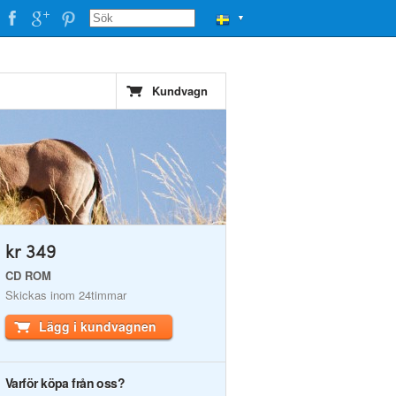
▼
Kundvagn
kr 349
CD ROM
Skickas inom 24timmar
Lägg i kundvagnen
Varför köpa från oss?