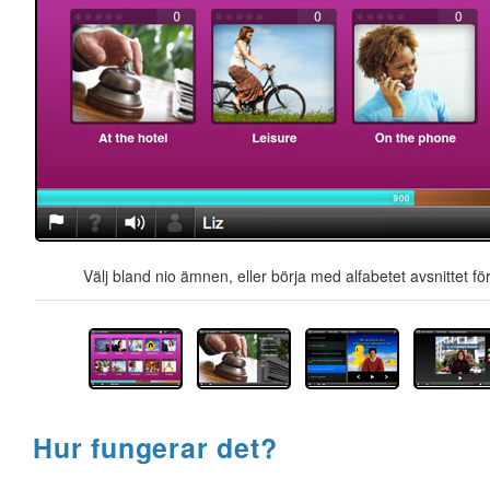
Välj bland nio ämnen, eller börja med alfabetet avsnittet för
Hur fungerar det?