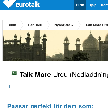
Butik
Hjälp
Kont
Butik
Lär Urdu
Nybörjare +
Talk More Ur
Urdu
(Nedladdnin
Talk More
+
Passar perfekt för dem som: