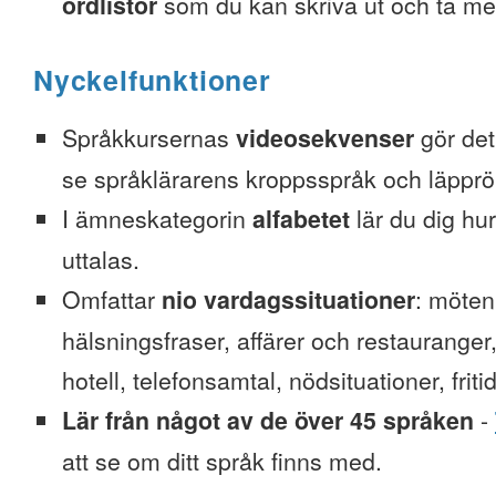
ordlistor
som du kan skriva ut och ta me
Nyckelfunktioner
Språkkursernas
videosekvenser
gör det 
se språklärarens kroppsspråk och läpprör
I ämneskategorin
alfabetet
lär du dig hu
uttalas.
Omfattar
nio vardagssituationer
: möten
hälsningsfraser, affärer och restauranger
hotell, telefonsamtal, nödsituationer, friti
Lär från något av de över 45 språken
-
att se om ditt språk finns med.