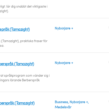
gt: lär dig snabbt det viktigaste i
ight).
Nybörjare +
språk (Tamazight)
 (Tamazight), praktiska fraser för
esa.
Nybörjare +
rberspråk (Tamazight)
erat språkprogram som vänder sig i
åringars lärande Berberspråk
Business, Nybörjare +,
rberspråk (Tamazight)
Medelsvår