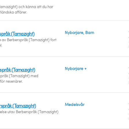
Tamazight) och känna att du har
tländska affärer.
Nybörjare, Barn
språk (Tamazight)
te av Berberspråk (Tamazight) fort
l.
Nybörjare +
språk (Tamazight)
rspråk (Tamazight) med
för resenärer.
Medelsvår
rspråk (Tamazight)
åelse utav Berberspråk (Tamazight)