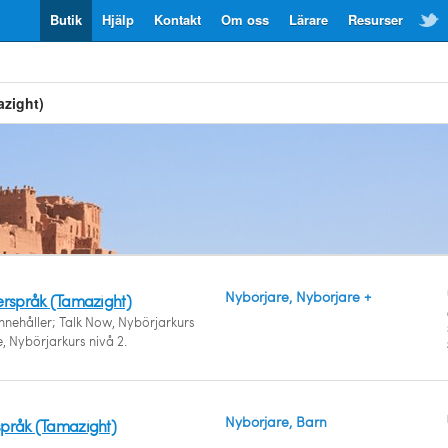
Butik
Hjälp
Kontakt
Om oss
Lärare
Resurser
azight)
Nybörjare, Nybörjare +
erspråk (Tamazight)
innehåller; Talk Now, Nybörjarkurs
e, Nybörjarkurs nivå 2.
Nybörjare, Barn
språk (Tamazight)