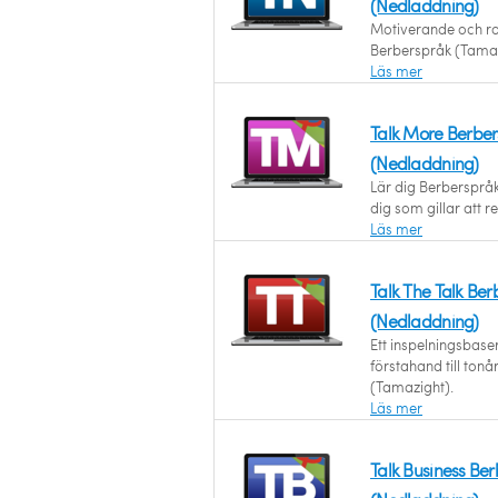
(Nedladdning)
Motiverande och roli
Berberspråk (Tamaz
Läs mer
Talk More Berber
(Nedladdning)
Lär dig Berberspråk
dig som gillar att r
Läs mer
Talk The Talk Be
(Nedladdning)
Ett inspelningsbas
förstahand till ton
(Tamazight).
Läs mer
Talk Business Be