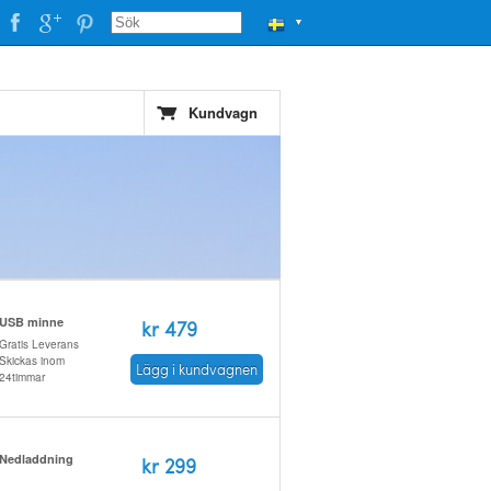
▼
Kundvagn
USB minne
kr 479
Gratis Leverans
Skickas inom
Lägg i kundvagnen
24timmar
Nedladdning
kr 299