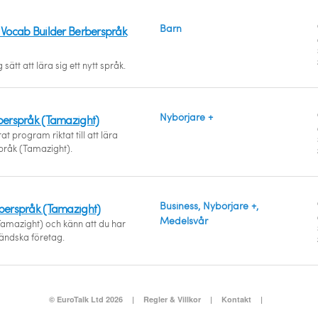
Barn
- Vocab Builder Berberspråk
 sätt att lära sig ett nytt språk.
Nybörjare +
rberspråk (Tamazight)
at program riktat till att lära
pråk (Tamazight).
Business, Nybörjare +,
rberspråk (Tamazight)
Medelsvår
Tamazight) och känn att du har
tländska företag.
© EuroTalk Ltd 2026
|
Regler & Villkor
|
Kontakt
|