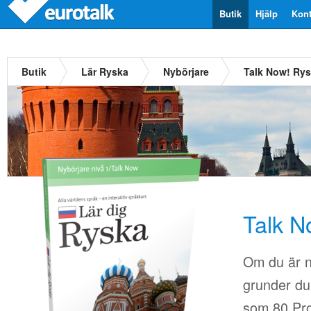
Butik
Hjälp
Kont
Butik
Lär Ryska
Nybörjare
Talk Now! Ry
Talk N
Om du är n
grunder du 
som 80.Pro