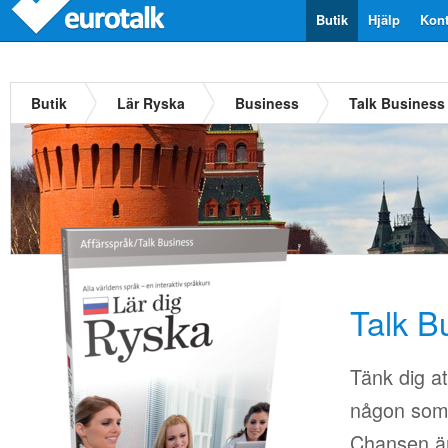
Butik
Hjälp
Kont
Butik
Lär Ryska
Business
Talk Business
Talk B
Tänk dig at
någon som i
Chansen är