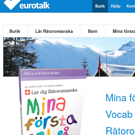
Butik
Hjälp
Kont
Butik
Lär Rätoromanska
Barn
Mina först
Mina fö
Vocab 
Rätor