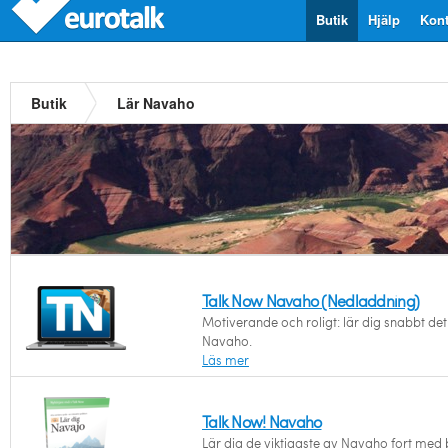
Butik
Hjälp
Kont
Butik
Lär Navaho
Talk Now Navaho (Nedladdning)
Motiverande och roligt: lär dig snabbt det 
Navaho.
Läs mer
Talk Now! Navaho
Lär dig de viktigaste av Navaho fort med