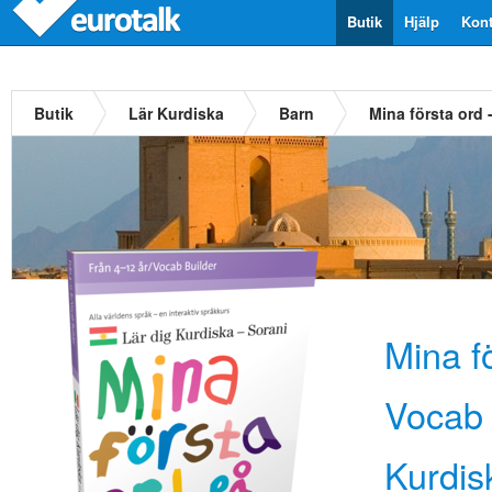
Butik
Hjälp
Kont
Butik
Lär Kurdiska
Barn
Mina första ord 
Mina fö
Vocab 
Kurdis