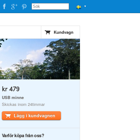
▼
Kundvagn
kr 479
USB minne
Skickas inom 24timmar
Lägg i kundvagnen
Varför köpa från oss?