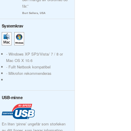
får.”
Burt Sellers, USA
Systemkrav
- Windows XP SP3/Vista/ 7 / 8 or
Mac OS X 10.6
- Fullt Netbook kompatibel
- Mikrofon rekommenderas
USB-minne
En liten ‘pinne’ ungefär som storleken
av ditt finger, som lagrar information.