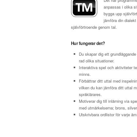
Det här programmet
anpassas i olika si
bygga upp självfört
jämföra din dialekt
självförtroende genom tal.
Hur fungerar det?
Du skapar dig ett grundläggande 
rad olika situationer.
Interaktiva spel och aktiviteter 
minns.
Förbättrar ditt uttal med inspeln
vilken du kan jämföra ditt uttal 
språklärares.
Motiverar dig till inlärning via s
med utmärkelserna; brons, silver 
Utskrivbara ordlistor för varje ä