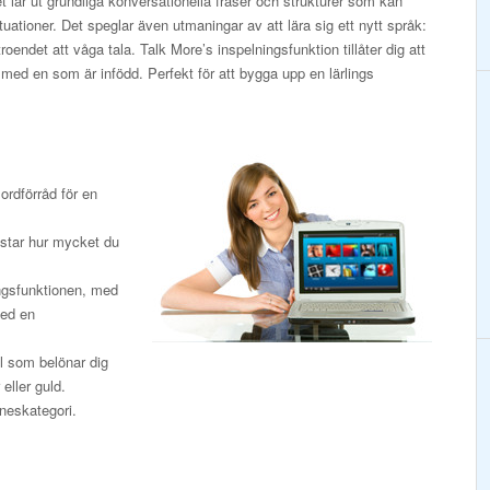
 lär ut grundliga konversationella fraser och strukturer som kan
tuationer. Det speglar även utmaningar av att lära sig ett nytt språk:
roendet att våga tala. Talk More’s inspelningsfunktion tillåter dig att
 med en som är infödd. Perfekt för att bygga upp en lärlings
ordförråd för en
testar hur mycket du
ingsfunktionen, med
med en
pel som belönar dig
eller guld.
mneskategori.