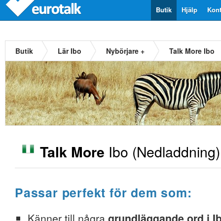
Butik
Hjälp
Kont
Butik
Lär Ibo
Nybörjare +
Talk More Ibo
Ibo
(Nedladdning)
Talk More
Passar perfekt för dem som:
Känner till några
grundläggande ord i I