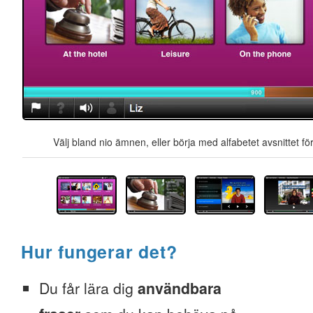
Välj bland nio ämnen, eller börja med alfabetet avsnittet för
Hur fungerar det?
Du får lära dig
användbara