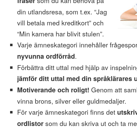
fraser
som du kan behöva på
din utlandsresa, som t.ex. “Jag
vill betala med kreditkort” och
“Min kamera har blivit stulen”.
Varje ämneskategori innehåller frågesp
nyvunna ordförråd
.
Förbättra ditt uttal med hjälp av inspeln
jämför ditt uttal med din språklärares u
Motiverande och roligt!
Genom att saml
vinna brons, silver eller guldmedaljer.
För varje ämneskategori finns det
utskri
ordlistor
som du kan skriva ut och ta me