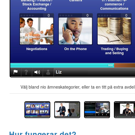
Välj bland nio ämneskategorier, eller ta en titt på extra avd
Hur fungerar det?