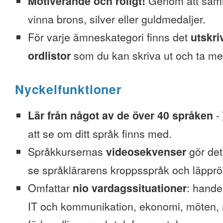
Motiverande och roligt!
Genom att saml
vinna brons, silver eller guldmedaljer.
För varje ämneskategori finns det
utskri
ordlistor
som du kan skriva ut och ta me
Nyckelfunktioner
Lär från något av de över 40 språken
-
att se om ditt språk finns med.
Språkkursernas
videosekvenser
gör det 
se språklärarens kroppsspråk och läpprör
Omfattar
nio vardagssituationer
: hande
IT och kommunikation, ekonomi, möten, re