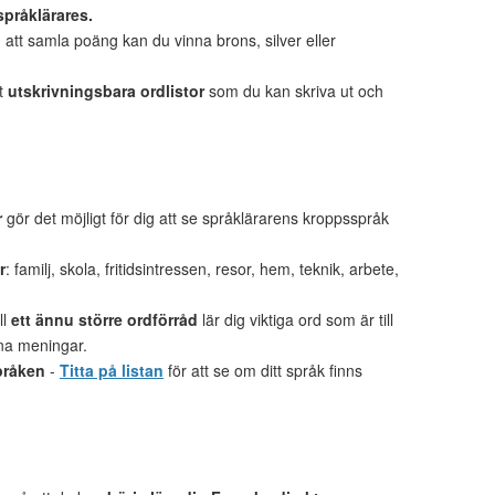
språklärares.
tt samla poäng kan du vinna brons, silver eller
et
utskrivningsbara ordlistor
som du kan skriva ut och
r
gör det möjligt för dig att se språklärarens kroppsspråk
r
: familj, skola, fritidsintressen, resor, hem, teknik, arbete,
ll
ett ännu större ordförråd
lär dig viktiga ord som är till
gna meningar.
pråken
-
Titta på listan
för att se om ditt språk finns