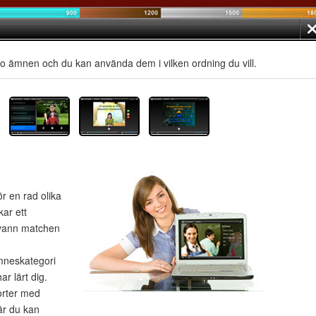
io ämnen och du kan använda dem i vilken ordning du vill.
ör en rad olika
kar ett
 vann matchen
ämneskategori
ar lärt dig.
porter med
är du kan