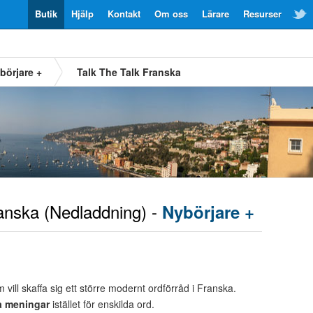
Butik
Hjälp
Kontakt
Om oss
Lärare
Resurser
börjare +
Talk The Talk Franska
anska
(Nedladdning) -
Nybörjare +
 vill skaffa sig ett större modernt ordförråd i Franska.
a meningar
istället för enskilda ord.