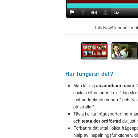
Talk Now! innehåller n
Hur fungerar det?
Man lär sig
användbara fraser
f
sociala situationer, t.ex. “Jag skic
textmeddelande senare” och “vi
på straffar”.
Tävla i olika frågesporter inom 
och
testa det ordförråd
du just h
Förbättra ditt uttal i olika fråges
hjälp av inspelningsfunktionen, d