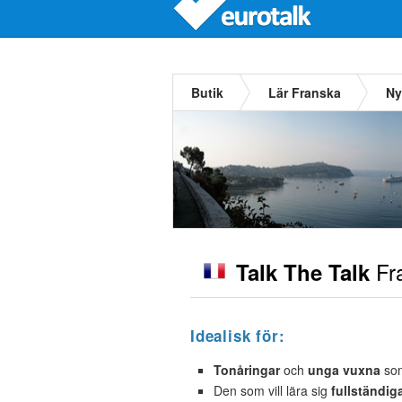
Butik
Lär Franska
Ny
Fr
Talk The Talk
Idealisk för:
Tonåringar
och
unga vuxna
som
Den som vill lära sig
fullständig