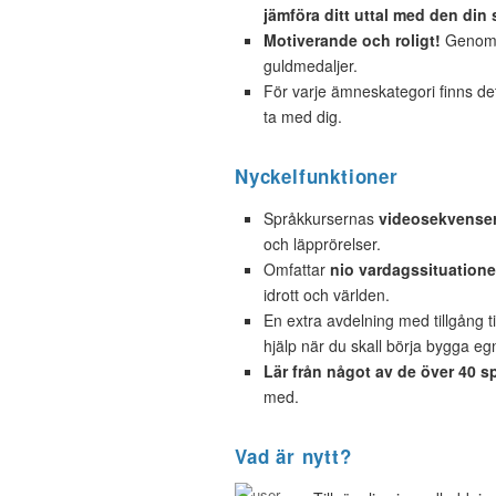
jämföra ditt uttal med den din 
Motiverande och roligt!
Genom a
guldmedaljer.
För varje ämneskategori finns d
ta med dig.
Nyckelfunktioner
Språkkursernas
videosekvense
och läpprörelser.
Omfattar
nio vardagssituatione
idrott och världen.
En extra avdelning med tillgång ti
hjälp när du skall börja bygga e
Lär från något av de över 40 s
med.
Vad är nytt?