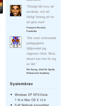
“Otroligt lätt kurs att
använda, och ett
härligt företag att ha
att göra med.”
François Perrault,
Frankrike
“Det mest motiverade
pedagogiska
hjälpmedel jag
någonsin hittat. Mina
elever kan inte få nog
av det.”
Pat Young, Chef för Språk,
Kilmarnock Academy
Systemkrav
Windows XP SP3/Vista/
7 /8 or Mac OS X 10.6
Fullt Netbook kompatibel