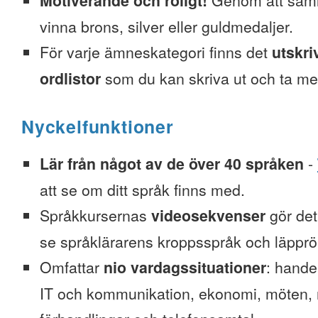
Motiverande och roligt!
Genom att saml
vinna brons, silver eller guldmedaljer.
För varje ämneskategori finns det
utskri
ordlistor
som du kan skriva ut och ta me
Nyckelfunktioner
Lär från något av de över 40 språken
-
att se om ditt språk finns med.
Språkkursernas
videosekvenser
gör det 
se språklärarens kroppsspråk och läpprör
Omfattar
nio vardagssituationer
: hande
IT och kommunikation, ekonomi, möten, re