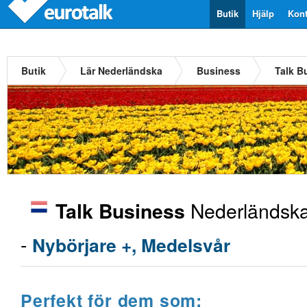
Butik
Hjälp
Kont
Butik
Lär Nederländska
Business
Talk B
Nederländsk
Talk Business
-
Nybörjare +, Medelsvår
Perfekt för dem som: