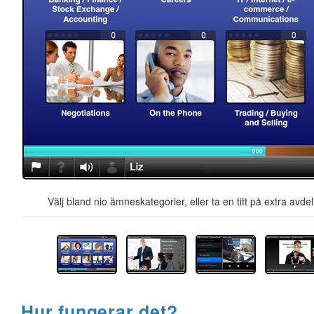
Välj bland nio ämneskategorier, eller ta en titt på extra avd
Hur fungerar det?