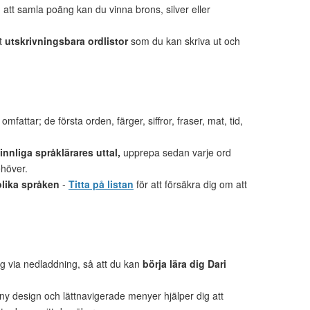
tt samla poäng kan du vinna brons, silver eller
et
utskrivningsbara ordlistor
som du kan skriva ut och
mfattar; de första orden, färger, siffror, fraser, mat, tid,
nnliga språklärares uttal,
upprepa sedan varje ord
ehöver.
olika språken
-
Titta på listan
för att försäkra dig om att
lig via nedladdning, så att du kan
börja lära dig Dari
 ny design och lättnavigerade menyer hjälper dig att