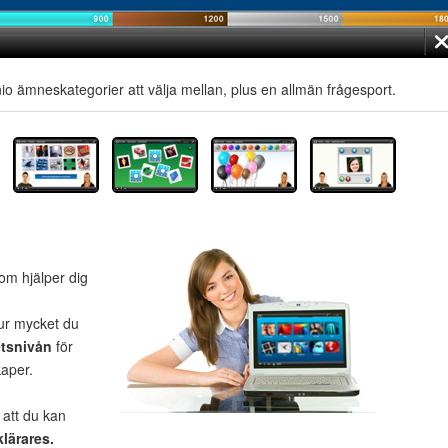
s nio ämneskategorier att välja mellan, plus en allmän frågesport.
om hjälper dig
ur mycket du
etsnivån
för
kaper.
 att du kan
klärares.