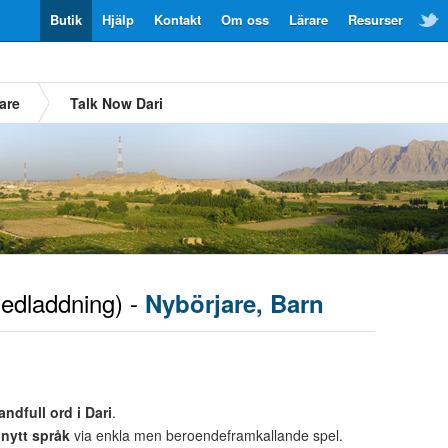
Butik
Hjälp
Kontakt
Om oss
Lärare
Resurser
are
Talk Now Dari
edladdning) -
Nybörjare, Barn
andfull ord i Dari
.
t
nytt språk
via enkla men beroendeframkallande spel.