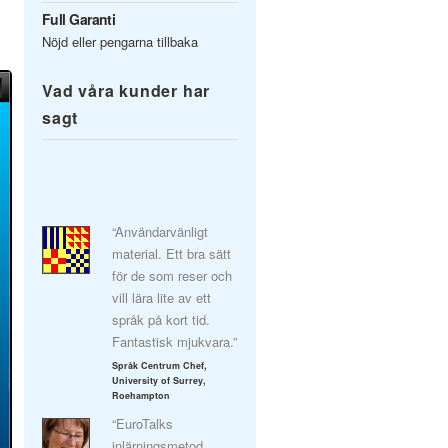
Full Garanti
Nöjd eller pengarna tillbaka
Vad våra kunder har
sagt
“Användarvänligt
material. Ett bra sätt
för de som reser och
vill lära lite av ett
språk på kort tid.
Fantastisk mjukvara.”
Språk Centrum Chef,
University of Surrey,
Roehampton
“EuroTalks
inlärningsmetod