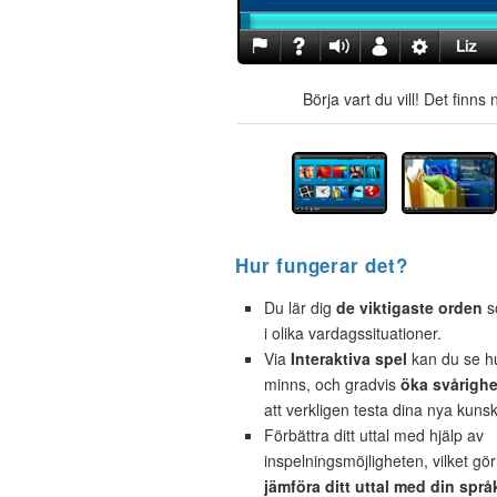
Börja vart du vill! Det finn
Hur fungerar det?
Du lär dig
de viktigaste orden
s
i olika vardagssituationer.
Via
Interaktiva spel
kan du se h
minns, och gradvis
öka svårigh
att verkligen testa dina nya kuns
Förbättra ditt uttal med hjälp av
inspelningsmöjligheten, vilket gör
jämföra ditt uttal med din språ