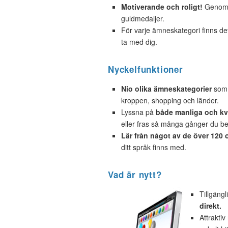
Motiverande och roligt!
Genom a
guldmedaljer.
För varje ämneskategori finns d
ta med dig.
Nyckelfunktioner
Nio olika ämneskategorier
som o
kroppen, shopping och länder.
Lyssna på
både manliga och kvi
eller fras så många gånger du b
Lär från något av de över 120 
ditt språk finns med.
Vad är nytt?
Tillgäng
direkt.
Attraktiv