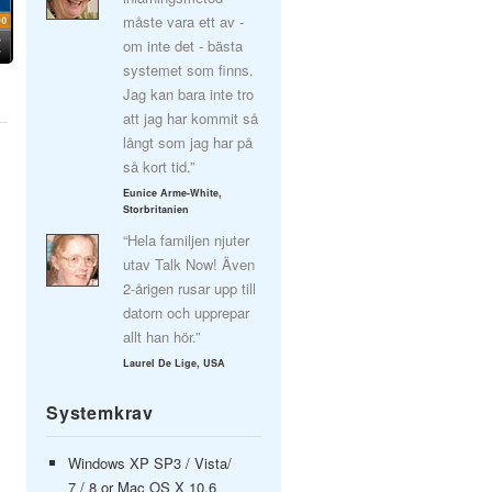
måste vara ett av -
om inte det - bästa
systemet som finns.
Jag kan bara inte tro
att jag har kommit så
långt som jag har på
så kort tid.”
Eunice Arme-White,
Storbritanien
“Hela familjen njuter
utav Talk Now! Även
2-årigen rusar upp till
datorn och upprepar
allt han hör.”
Laurel De Lige, USA
Systemkrav
Windows XP SP3 / Vista/
7 / 8 or Mac OS X 10.6