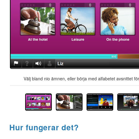
Välj bland nio ämnen, eller börja med alfabetet avsnittet för
Hur fungerar det?