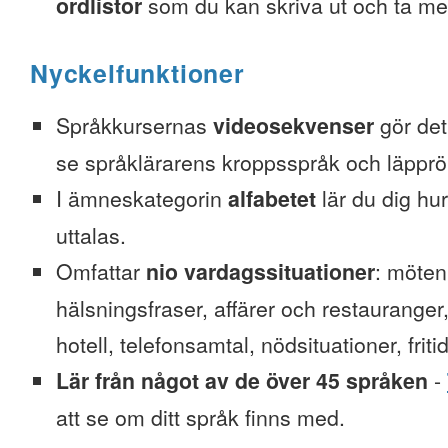
ordlistor
som du kan skriva ut och ta me
Nyckelfunktioner
Språkkursernas
videosekvenser
gör det 
se språklärarens kroppsspråk och läpprör
I ämneskategorin
alfabetet
lär du dig hu
uttalas.
Omfattar
nio vardagssituationer
: möten
hälsningsfraser, affärer och restauranger
hotell, telefonsamtal, nödsituationer, friti
Lär från något av de över 45 språken
-
att se om ditt språk finns med.