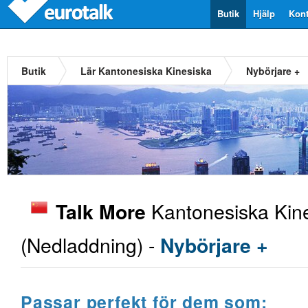
Butik
Hjälp
Kont
Butik
Lär Kantonesiska Kinesiska
Nybörjare +
Kantonesiska Kin
Talk More
(Nedladdning) -
Nybörjare +
Passar perfekt för dem som: