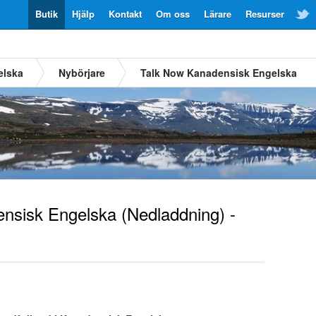
Butik
Hjälp
Kontakt
Om oss
Lärare
Resurser
elska
Nybörjare
Talk Now Kanadensisk Engelska
nsisk Engelska
(Nedladdning) -