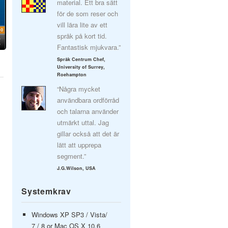
material. Ett bra sätt
för de som reser och
vill lära lite av ett
språk på kort tid.
Fantastisk mjukvara.”
Språk Centrum Chef,
University of Surrey,
Roehampton
“Några mycket
användbara ordförråd
och talarna använder
utmärkt uttal. Jag
gillar också att det är
lätt att upprepa
segment.”
J.G.Wilson, USA
Systemkrav
Windows XP SP3 / Vista/
7 / 8 or Mac OS X 10.6