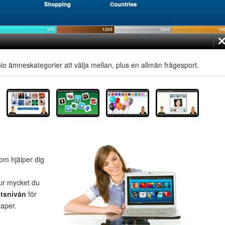
s nio ämneskategorier att välja mellan, plus en allmän frågesport.
om hjälper dig
ur mycket du
etsnivån
för
kaper.