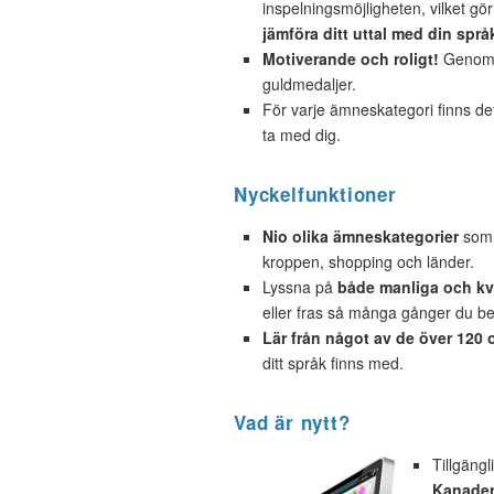
inspelningsmöjligheten, vilket gör
jämföra ditt uttal med din språ
Motiverande och roligt!
Genom a
guldmedaljer.
För varje ämneskategori finns d
ta med dig.
Nyckelfunktioner
Nio olika ämneskategorier
som o
kroppen, shopping och länder.
Lyssna på
både manliga och kvi
eller fras så många gånger du b
Lär från något av de över 120 
ditt språk finns med.
Vad är nytt?
Tillgäng
Kanaden