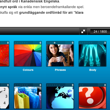
andfull ord i Kanadensisk Engelska
.
t
nytt språk
via enkla men beroendeframkallande spel.
 skaffa sig ett
grundläggande ordförråd för att “klara