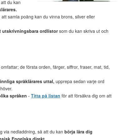
 att du kan
klärares.
tt samla poäng kan du vinna brons, silver eller
et
utskrivningsbara ordlistor
som du kan skriva ut och
mfattar; de första orden, färger, siffror, fraser, mat, tid,
nnliga språklärares uttal,
upprepa sedan varje ord
ehöver.
olika språken
-
Titta på listan
för att försäkra dig om att
lig via nedladdning, så att du kan
börja lära dig
sisk Engelska direkt.