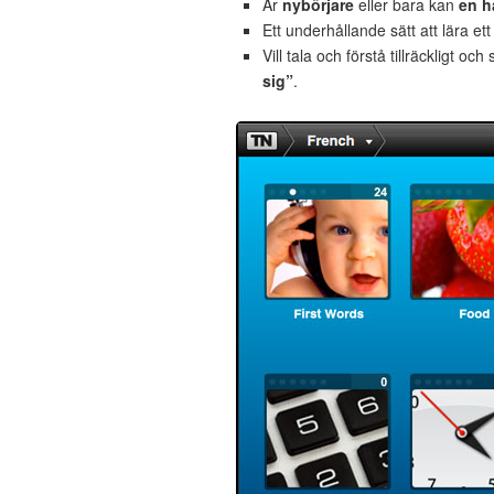
Är
nybörjare
eller bara kan
en h
Ett underhållande sätt att lära et
Vill tala och förstå tillräckligt och
sig”
.