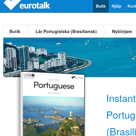
Butik
Hjälp
Kont
Butik
Lär Portugisiska (Brasiliansk)
Nybörjare
Instan
Portug
(Brasil