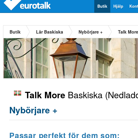
Butik
Hjälp
Kont
Butik
Lär Baskiska
Nybörjare +
Talk Mor
Baskiska
(Nedladd
Talk More
Nybörjare +
Passar perfekt för dem som: