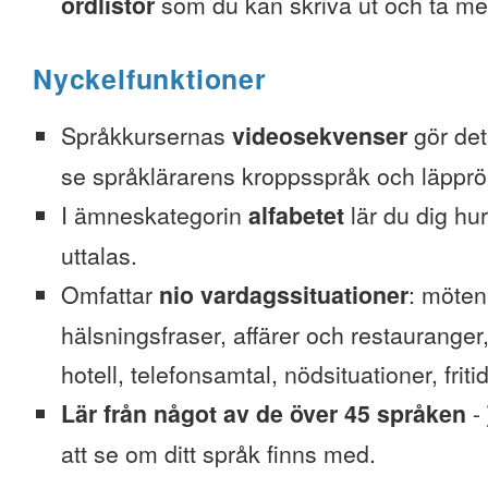
ordlistor
som du kan skriva ut och ta me
Nyckelfunktioner
Språkkursernas
videosekvenser
gör det 
se språklärarens kroppsspråk och läpprör
I ämneskategorin
alfabetet
lär du dig hu
uttalas.
Omfattar
nio vardagssituationer
: möten
hälsningsfraser, affärer och restauranger
hotell, telefonsamtal, nödsituationer, friti
Lär från något av de över 45 språken
-
att se om ditt språk finns med.