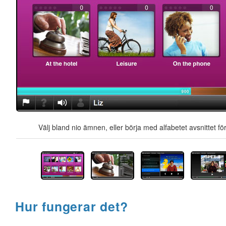
Välj bland nio ämnen, eller börja med alfabetet avsnittet för
Hur fungerar det?