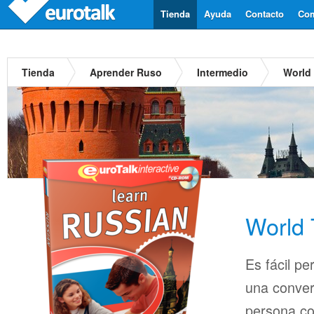
Tienda
Ayuda
Contacto
Com
Tienda
Aprender Ruso
Intermedio
World
World 
Es fácil pe
una conver
persona co